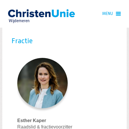
Spring
naar
MENU
Spring
naar
Wijdemeren
de
inhoud
Spring
naar
Fractie
het
hoofdmenu
Fractie
Bestuur
Esther Kaper
Raadslid & fractievoorzitter