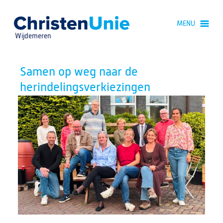
Spring
naar
MENU
Spring
naar
Wijdemeren
de
inhoud
Spring
naar
Samen op weg naar de
het
hoofdmenu
herindelingsverkiezingen
Zoeken:
Zoeken